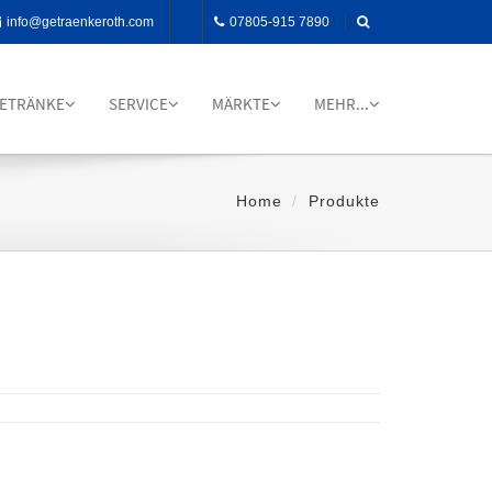
info@getraenkeroth.com
07805-915 7890
ETRÄNKE
SERVICE
MÄRKTE
MEHR...
Home
Produkte